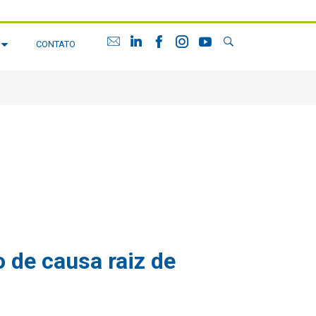
G
CONTATO
o de causa raiz de