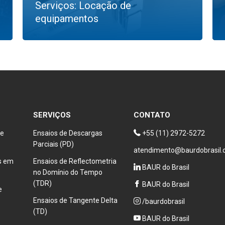
Serviços: Locação de
equipamentos
SERVIÇOS
CONTATO
de
Ensaios de Descargas
+55 (11) 2972-5272
Parciais (PD)
atendimento@baurdobrasil.
as em
Ensaios de Reflectometria
BAUR do Brasil
no Domínio do Tempo
(TDR)
BAUR do Brasil
e
Ensaios de Tangente Delta
/baurdobrasil
(TD)
BAUR do Brasil