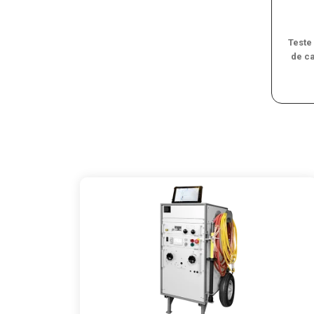
Teste
de c