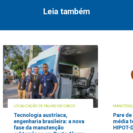
Leia também
LOCALIZAÇÃO DE FALHAS EM CABOS
MANUTENÇÃ
Tecnologia austríaca,
Pare de
engenharia brasileira: a nova
média t
fase da manutenção
HIPOT-