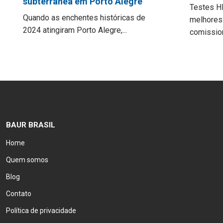
subterrânea em Porto Alegre
Testes H
Quando as enchentes históricas de
melhores 
2024 atingiram Porto Alegre,...
comission
BAUR BRASIL
Home
Quem somos
Blog
Contato
Política de privacidade